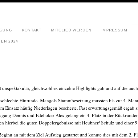
EGUNG
KONTAKT
MITGLIED WERDEN
IMPRESSUM
EN 2024
d unspektakulär, gleichwohl es einzelne Highlights gab und auf die auch
 schlechte Hinrunde. Mangels Stammbesetzung mussten bis zur 4. Mannsc
m Einsatz häufig Niederlagen bescherte. Fast erwartungsgemäß ergab si
zugang Dennis und Edeljoker Alex gelang ein 4. Platz in der Rückrunde
ren hierbei die guten Doppelergebnisse mit Heubner/ Schulz und einer 9:
eginn an mit dem Ziel Aufstieg gestartet und konnte dies mit dem 2. P