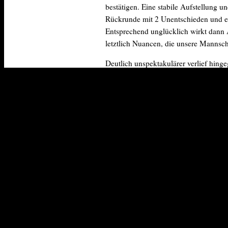
bestätigen. Eine stabile Aufstellung 
Rückrunde mit 2 Unentschieden und ein
Entsprechend unglücklich wirkt dann A
letztlich Nuancen, die unsere Mannsch
Deutlich unspektakulärer verlief hing
Abstiegskandidaten. Kurz gesagt, eine
Bilanz von Christopher widerspiegelt.
Siege einfahren können.
Eher zäh war die Spielzeit unserer Ol
deutlich schlechter. Lediglich 1 Sieg 
Andererseits sprechen wir davon, dass
des Rückzuges anderer Mannschaften ve
Besondere Erwähnung sollte hier unser
andere Spiel gewann. Damit (und der 
(ich denke hierbei insbesondere an D
Unerwartet erfolgreich gestaltete sich
die neue Saison eher müde. Unnötige 