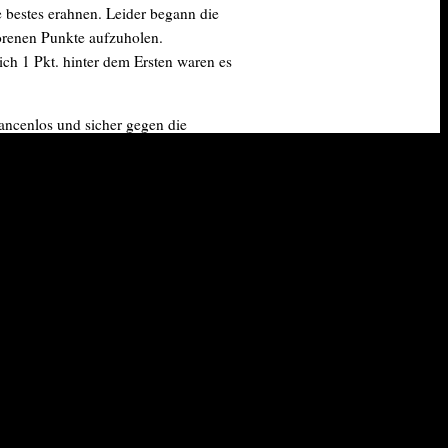
e bestes erahnen. Leider begann die
lorenen Punkte aufzuholen.
ch 1 Pkt. hinter dem Ersten waren es
hancenlos und sicher gegen die
, die sich besonders in der 15:1
dem Aufstieg in die 2. Mannschaft
mmen in Ordnung, lief die Rückrunde
ich der vorletzte Rang übrig.
en dennoch bemerkenswert ist. Dank
uf noch viele erfolgreiche Spiele.
n Novi Sad teilnahm und das eine oder
 er insgeheim Vorbild für andere sein
 werden.
 unterwegs, begann die Mannschaft auch
cherten einen Durchschnittsplatz. In