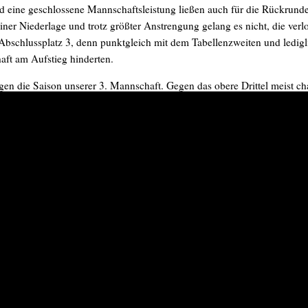
und eine geschlossene Mannschaftsleistung ließen auch für die Rückrund
er Niederlage und trotz größter Anstrengung gelang es nicht, die ver
bschlussplatz 3, denn punktgleich mit dem Tabellenzweiten und ledigli
aft am Aufstieg hinderten.
egen die Saison unserer 3. Mannschaft. Gegen das obere Drittel meist c
 solide Leistung. In der Rückrunde gab es noch eine spürbare Steigerung
 Letzterer wird seine Entwicklung hoffentlich fortsetzen und auch nach 
dies aus der 4. War die Hinrunde mit 7:11 Pk. und Platz 7 noch vollko
beförderte unsere Truppe entsprechend nach hinten und somit blieb ledigl
 viele Gegner teils 60 Jahre jünger sind und die Leistung unserer Herr
rbleibt unsere Rentnergang dennoch in der 4. Stadtklasse. Hoffen wir a
 Manfred erhalten, der nicht nur an der Senioreneuropameisterschaft i
Verleihung des Goldenen TT_Schlägers des Sächs. TT-Verbandes) dürfte
avid oder Ande), die alsbald den Weg in die Seniorenmannschaft finden
 die Reise der 5. Mannschaft. In den Vorjahren eher schlecht als recht
Unentschieden und Niederlagen verhinderten eine gute Hinrunde und bes